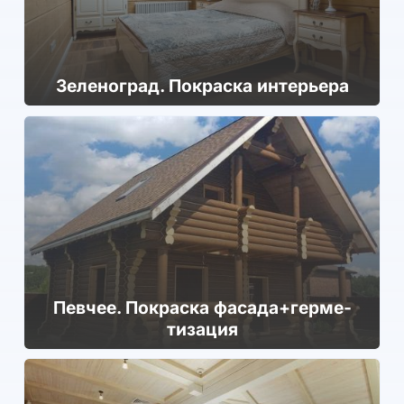
Зе­леног­рад. Покраска интерьера
Певчее. Покраска фа­сада+гер­ме­
тиза­ция