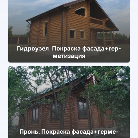
Гид­ро­узел. Покраска фа­сада+гер­
ме­тиза­ция
Пронь. Покраска фа­сада+гер­ме­