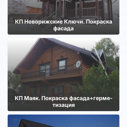
КП Но­ворижс­кие Ключи. Покраска
фасада
КП Маяк. Покраска фа­сада+гер­ме­
тиза­ция