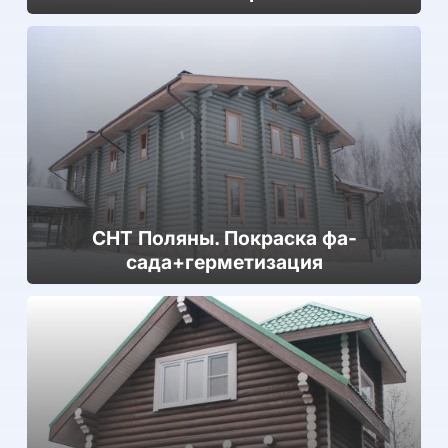
СНТ Поляны. Покраска фа­
сада+гер­ме­тиза­ция