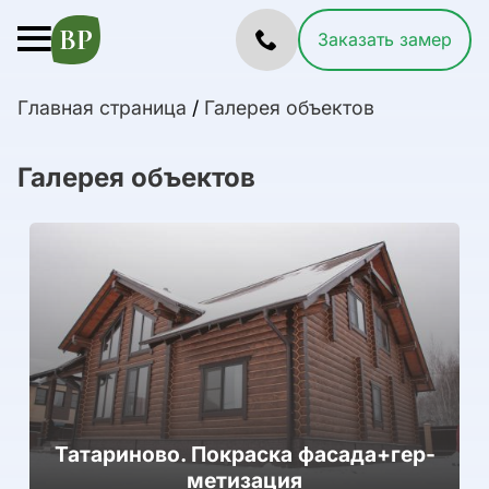
Заказать замер
Главная страница
/
Галерея объектов
Галерея объектов
Та­тари­ново. Покраска фа­сада+гер­
ме­тиза­ция