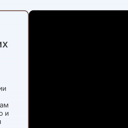
их
ии
о
нам
о и
я