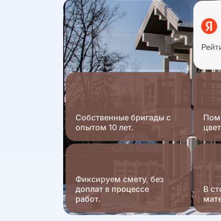
Собственные бригады с
Пом
опытом 10 лет.
цвет
Фиксируем смету, без
доплат в процессе
В ст
работ.
мат