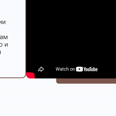
ии
о
нам
о и
я