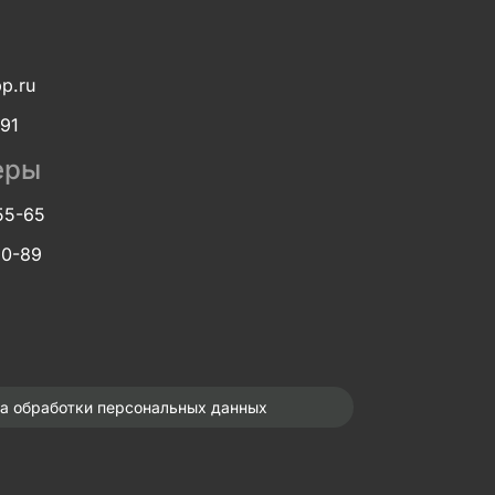
bp.ru
-91
еры
55-65
60-89
а обработки персональных данных